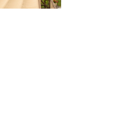
ge de Salvagnac est un lieu propice
.