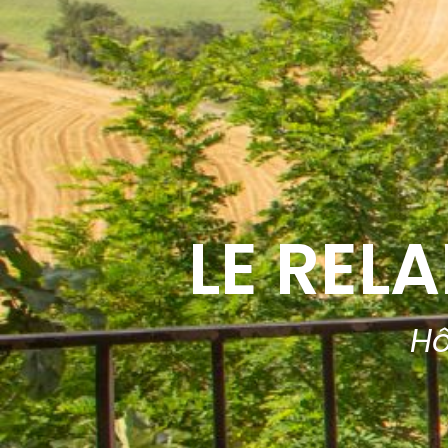
LE REL
Hô