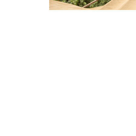
Un lieu paisible
Niché sur le sommet d'une colline, le villa
au calme sur la route des Bastides du Tarn