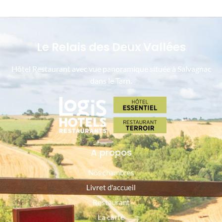
Le Relais des Deux Vallées
Hôtel Restaurant avec vue panoramique située à Salvagnac
dans le Tarn.
A propos
Nos chambres
Livret d'accueil
Restaurant
La carte