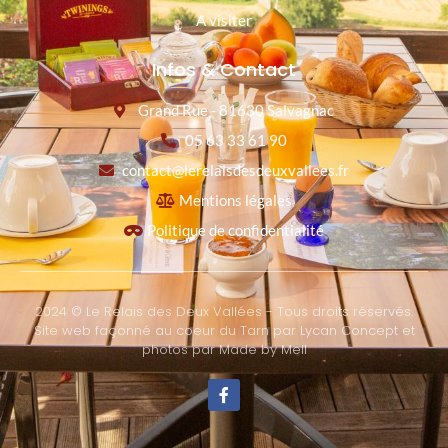
A visiter
Infos & Contact
Grand Rue - 81630 Salvagnac
05 63 33 61 90
contact@lerelaisdesdeuxvallees.fr
Mentions légales
Politique de confidentialité
2024 © Le Relais des Deux Vallées - Tous droits réservés.
Site web façonné au coeur du Tarn par
Lycan Concept
et
photos par
Made by Mell